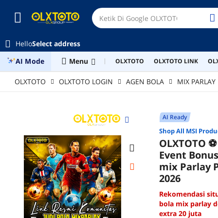
Hello
Select address
AI Mode
Menu
OLXTOTO
OLXTOTO LINK
OL
OLXTOTO
OLXTOTO LOGIN
AGEN BOLA
MIX PARLAY
AI Ready
Shop All
MSI
Produ
OLXTOTO ⚽️ 
Event Bonus
mix Parlay 
2026
Rekomendasi sit
bola mix parlay 
extra 20 juta