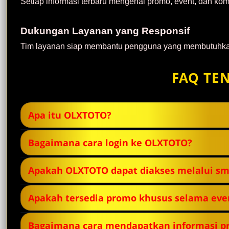
Setiap informasi terbaru mengenai promo, event, dan komp
Dukungan Layanan yang Responsif
Tim layanan siap membantu pengguna yang membutuhkan i
FAQ TE
Apa itu OLXTOTO?
OLXTOTO adalah platform yang menyediakan akses 
Bagaimana cara login ke OLXTOTO?
pembaruan terkait kompetisi sepak bola dunia 2026
Pengguna cukup mengunjungi halaman login resmi, 
Apakah OLXTOTO dapat diakses melalui s
yang tersedia.
Ya, platform telah dioptimalkan untuk perangkat 
Apakah tersedia promo khusus selama even
Tersedia berbagai promo dan event bonus yang dap
Bagaimana cara mendapatkan informasi p