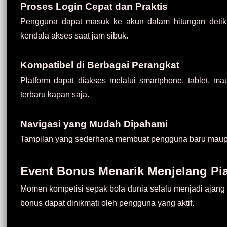
Proses Login Cepat dan Praktis
Pengguna dapat masuk ke akun dalam hitungan detik 
kendala akses saat jam sibuk.
Kompatibel di Berbagai Perangkat
Platform dapat diakses melalui smartphone, tablet, 
terbaru kapan saja.
Navigasi yang Mudah Dipahami
Tampilan yang sederhana membuat pengguna baru maupun
Event Bonus Menarik Menjelang Pia
Momen kompetisi sepak bola dunia selalu menjadi ajang 
bonus dapat dinikmati oleh pengguna yang aktif.