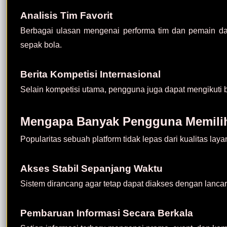
Analisis Tim Favorit
Berbagai ulasan mengenai performa tim dan pemain 
sepak bola.
Berita Kompetisi Internasional
Selain kompetisi utama, pengguna juga dapat mengikuti be
Mengapa Banyak Pengguna Memil
Popularitas sebuah platform tidak lepas dari kualitas l
Akses Stabil Sepanjang Waktu
Sistem dirancang agar tetap dapat diakses dengan lanc
Pembaruan Informasi Secara Berkala